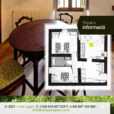
Tornar a
informació
© 2021 -
Text Legal
· T. (+34) 616 657 529 T. (+34) 667 163 065 ·
info@canperepetit.com