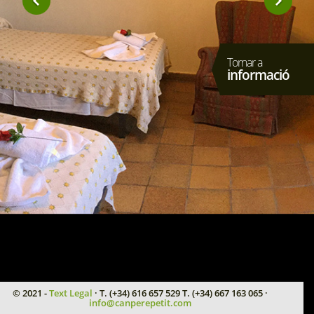
Tornar a
informació
© 2021 -
Text Legal
· T. (+34) 616 657 529 T. (+34) 667 163 065 ·
info@canperepetit.com