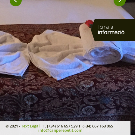
Tornar a
informació
© 2021 -
Text Legal
· T. (+34) 616 657 529 T. (+34) 667 163 065 ·
info@canperepetit.com