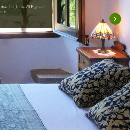
rmació turística, Wi-Fi gratuït
dora.