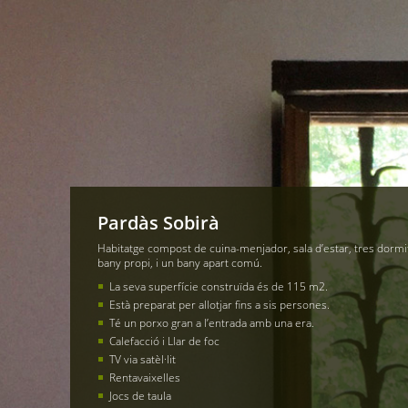
Pardàs Sobirà
Habitatge compost de cuina-menjador, sala d’estar, tres dormit
bany propi, i un bany apart comú.
La seva superfície construïda és de 115 m2.
Està preparat per allotjar fins a sis persones.
Té un porxo gran a l’entrada amb una era.
Calefacció i Llar de foc
TV via satèl·lit
Rentavaixelles
Jocs de taula