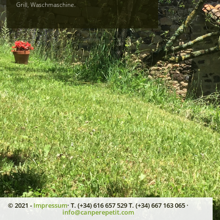
Grill, Waschmaschine.
© 2021 -
Impressum
· T. (+34) 616 657 529 T. (+34) 667 163 065 ·
info@canperepetit.com