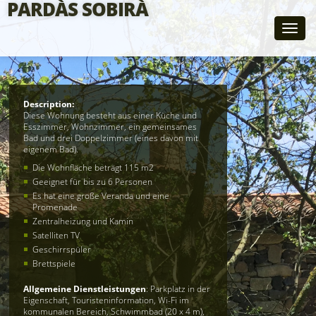
PARDÀS SOBIRÀ
Direkt zum Inhalt
Toggle
Description:
naviga
Diese Wohnung besteht aus einer Küche und
Esszimmer, Wohnzimmer, ein gemeinsames
Bad und drei Doppelzimmer (eines davon mit
eigenem Bad).
Die Wohnfläche beträgt 115 m2
Geeignet für bis zu 6 Personen
Es hat eine große Veranda und eine
Promenade
Zentralheizung und Kamin
Satelliten TV
Geschirrspüler
Brettspiele
Allgemeine Dienstleistungen
: Parkplatz in der
Eigenschaft, Touristeninformation, Wi-Fi im
kommunalen Bereich, Schwimmbad (20 x 4 m),